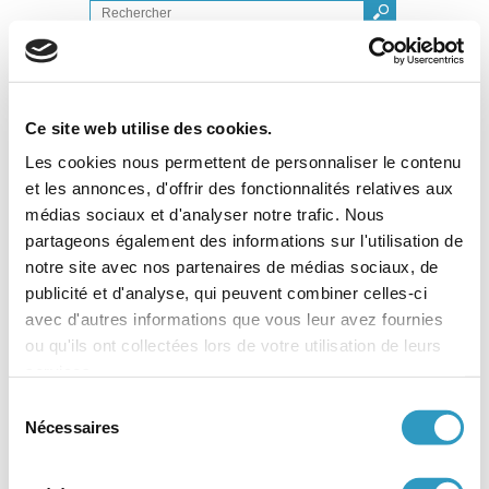
Agence Française de l'Adoption
Bienvenue sur le portail de l'adoption internationale
Ce site web utilise des cookies.
Les cookies nous permettent de personnaliser le contenu
Vous êtes ici :
Agence Francaise de l'adoption
» Espace
et les annonces, d'offrir des fonctionnalités relatives aux
Professionnel
médias sociaux et d'analyser notre trafic. Nous
partageons également des informations sur l'utilisation de
Espace Professionnel
notre site avec nos partenaires de médias sociaux, de
Identification
publicité et d'analyse, qui peuvent combiner celles-ci
avec d'autres informations que vous leur avez fournies
Connectez-vous à "Espace Professionnel" pour
accéder à tous les services.
ou qu'ils ont collectées lors de votre utilisation de leurs
services.
Sélection
Identifiant
Nécessaires
ou adresse
du
e-mail
consentement