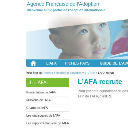
Agence Française de l'Adoption
Bienvenue sur le portail de l'adoption internationale
L'AFA
FICHES PAYS
GUIDE DE L'A
Vous êtes ici :
Agence Francaise de l'adoption
»
1- L’AFA
» L’AFA recrute
L’AFA recrute
1- L'AFA
Pour prendre connaissance des 
Présentation de l'AFA
sein de l’AFA, c’est
ici
.
Missions de l’AFA
Charte de l’AFA
Les statistiques de l’AFA
Les rapports d’activité de l’AFA