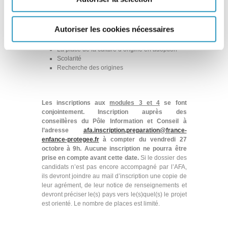
Module 4
:
« L’adoption au fil du temps : faire
famille »
Autoriser les cookies nécessaires
Dans la peau de l’enfant qui arrive et enjeux
de la rencontre
La place de la culture d’origine en adoption
Scolarité
Recherche des origines
Les inscriptions aux
modules 3 et 4
se font
conjointement. Inscription auprès des
conseillères du Pôle Information et Conseil à
l’adresse
afa.inscription.preparation@france-
enfance-protegee.fr
à compter du vendredi 27
octobre à 9h. Aucune inscription ne pourra être
prise en compte avant cette date.
Si le dossier des
candidats n’est pas encore accompagné par l’AFA,
ils devront joindre au mail d’inscription une copie de
leur agrément, de leur notice de renseignements et
devront préciser le(s) pays vers le(s)quel(s) le projet
est orienté. Le nombre de places est limité.