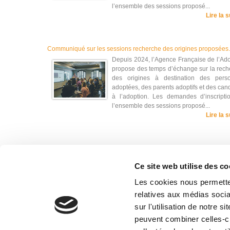
l’ensemble des sessions proposé...
Lire la s
Communiqué sur les sessions recherche des origines proposées.
Depuis 2024, l’Agence Française de l’Ad
propose des temps d’échange sur la rech
des origines à destination des pers
adoptées, des parents adoptifs et des can
à l’adoption. Les demandes d’inscripti
l’ensemble des sessions proposé...
Lire la s
1
2
3
4
5
6
…
20
Suivant »
Ce site web utilise des co
Les cookies nous permetten
relatives aux médias socia
sur l'utilisation de notre 
peuvent combiner celles-ci