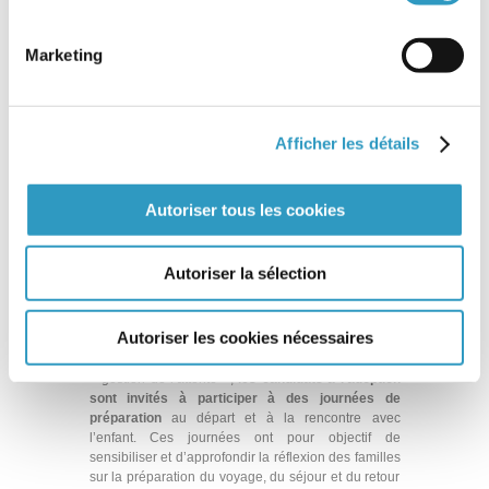
Des Journées de préparation sont
obligatoires
pour
tout projet d’adoption vers
la Chine, la Russie, la
Marketing
Thaïlande, les Philippines, le Burkina Faso… .
Les
nouvelles exigences chinoises et russes nécessitent
désormais que chaque famille participe à une
formation organisée par l’Agence Française de
Afficher les détails
l’Adoption. L’objectif de ces journées est d’informer
les familles AFA et d’évoquer les aspects
psychologiques, médicaux, administratifs et
juridiques inhérents à toute procédure d’adoption.
Autoriser tous les cookies
Autoriser la sélection
2.
Les sessions collectives facultatives
Dans cette perspective d’amélioration de la qualité
des services proposés par l’AFA, et afin
Autoriser les cookies nécessaires
d’accompagner au mieux les candidats à l’adoption
dans cette période particulièrement difficile de
« gestion de l’attente »,
les candidats à l’adoption
sont invités à participer à des journées de
préparation
au départ et à la rencontre avec
l’enfant.
Ces journées ont pour objectif de
sensibiliser et d’approfondir la réflexion des familles
sur la préparation du voyage, du séjour et du retour