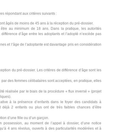
es répondant aux critères suivants :
nt âgés de moins de 45 ans à la réception du pré-dossier.
it être au minimum de 18 ans. Dans la pratique, les autorités
différence d’âge entre les adoptants et l’adopté n’excède pas
unes et l’âge de l’adoptante est davantage pris en considération
ption du pré-dossier. Les critères de différence d’âge sont les
 par des femmes célibataires sont acceptées, en pratique, elles
é réalisée par le biais de la procédure « flux inversé » (projet
fiques).
lative à la présence d’enfants dans le foyer des candidats à
nt déjà 2 enfants ou plus ont de très faibles chances d’être
ion d’une fille ou d’un garçon.
en possession, au moment de l’appel à dossier, d’une notice
squ’à 4 ans révolus, ouverts à des particularités modérées et à