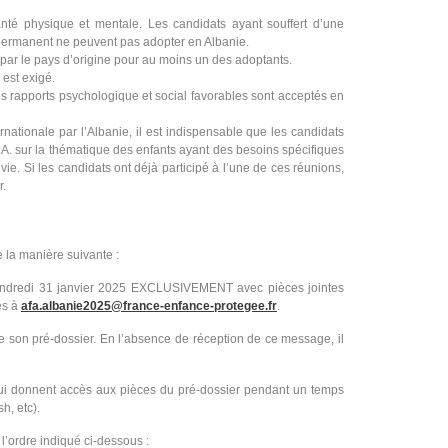
anté physique et mentale. Les candidats ayant souffert d’une
 permanent ne peuvent pas adopter en Albanie.
par le pays d’origine pour au moins un des adoptants.
est exigé.
s rapports psychologique et social favorables sont acceptés en
rnationale par l’Albanie, il est indispensable que les candidats
.A. sur la thématique des enfants ayant des besoins spécifiques
vie. Si les candidats ont déjà participé à l’une de ces réunions,
r.
 la manière suivante :
 vendredi 31 janvier 2025 EXCLUSIVEMENT avec pièces jointes
és à
afa.albanie2025@france-enfance-protegee.fr
.
son pré-dossier. En l’absence de réception de ce message, il
 qui donnent accès aux pièces du pré-dossier pendant un temps
h, etc).
’ordre indiqué ci-dessous :