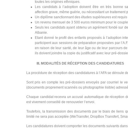
toutes les origines ethniques.
Les candidats à l’adoption doivent être en très bonne s
affection grave, même guérie, ou nécessitant un traitement
Un diplôme sanctionnant des études supérieures est requis 
Un revenu mensuel de 3 500 euros minimum pour le couple 
Seuls les candidats ayant obtenu un agrément fondé sur de
Albanie.
Etant donné le profil des enfants proposés à l’adoption inte
participent aux sessions de préparation proposées par l’A.F
en raison de leur santé, de leur âge ou de leur parcours de 
ils doivent joindre la copie du justificatif avec leur pré-dossie
III. MODALITÉS DE RÉCEPTION DES CANDIDATURES
La procédure de réception des candidatures à l’AFA se déroule de
Sont pris en compte les pré-dossiers envoyés par courriel le
(documents proprement scannés ou photographie lisible) adress
Chaque candidat recevra un accusé automatique de réception de 
est vivement conseillé de renouveler l’envoi.
Toutefois, la transmission des documents par le biais de liens
limité ne sera pas acceptée (WeTransfer, DropBox Transfert, Smas
Les candidatures doivent comporter les documents suivants dans l