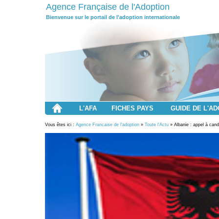
Agence Française de l'Adoption
Bienvenue sur le portail de l'adoption internationale
L'AFA
FICHES PAYS
GUIDE DE L'A
Vous êtes ici :
Agence Francaise de l'adoption
»
Toute l'Actu
» Albanie : appel à cand