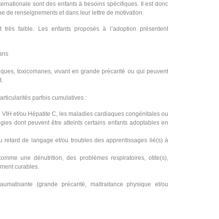
ernationale sont des enfants à besoins spécifiques. Il est donc
he de renseignements et dans leur lettre de motivation.
 très faible. Les enfants proposés à l’adoption présentent
 ans
liques, toxicomanes, vivant en grande précarité ou qui peuvent
t.
rticularités parfois cumulatives :
u VIH et/ou Hépatite C, les maladies cardiaques congénitales ou
gies dont peuvent être atteints certains enfants adoptables en
ou retard de langage et/ou troubles des apprentissages lié(s) à
comme une dénutrition, des problèmes respiratoires, otite(s),
ement curables.
aumatisante (grande précarité, maltraitance physique et/ou