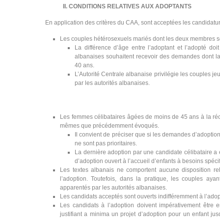
II. CONDITIONS RELATIVES AUX ADOPTANTS
En application des critères du CAA, sont acceptées les candidatur
Les couples hétérosexuels mariés dont les deux membres so
La différence d’âge entre l’adoptant et l’adopté do
albanaises souhaitent recevoir des demandes dont la 
40 ans.
L’Autorité Centrale albanaise privilégie les couples je
par les autorités albanaises.
Les femmes célibataires âgées de moins de 45 ans à la réce
mêmes que précédemment évoqués.
Il convient de préciser que si les demandes d’adoption
ne sont pas prioritaires.
La dernière adoption par une candidate célibataire a ét
d’adoption ouvert à l’accueil d’enfants à besoins spéci
Les textes albanais ne comportent aucune disposition re
l’adoption. Toutefois, dans la pratique, les couples aya
apparentés par les autorités albanaises.
Les candidats acceptés sont ouverts indifféremment à l’adopt
Les candidats à l’adoption doivent impérativement être 
justifiant a minima un projet d’adoption pour un enfant ju