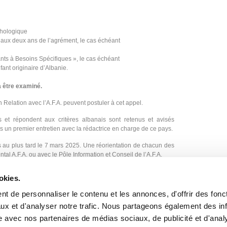
chologique
l aux deux ans de l’agrément, le cas échéant
ants à Besoins Spécifiques », le cas échéant
fant originaire d’Albanie.
a être examiné.
 Relation avec l’A.F.A. peuvent postuler à cet appel.
 et répondent aux critères albanais sont retenus et avisés
s un premier entretien avec la rédactrice en charge de ce pays.
 au plus tard le 7 mars 2025. Une réorientation de chacun des
al A.F.A. ou avec le Pôle Information et Conseil de l’A.F.A.
et le déroulement de la procédure d’adoption dans ce pays, il
okies.
AFA et/ou à contacter le Pôle Information et Conseil à l’adresse
t de personnaliser le contenu et les annonces, d'offrir des fonct
ux et d'analyser notre trafic. Nous partageons également des in
site avec nos partenaires de médias sociaux, de publicité et d'anal
Appel à candidatures pour le Pérou