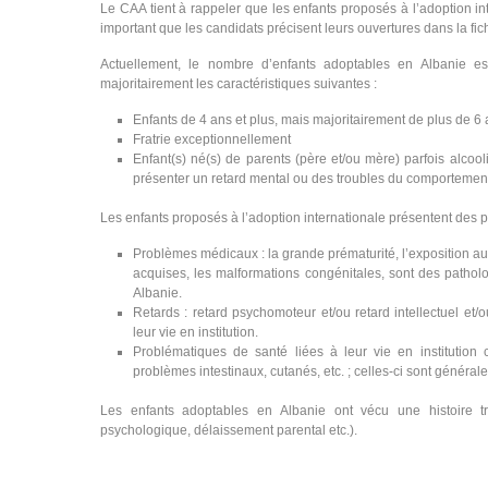
Le CAA tient à rappeler que les enfants proposés à l’adoption int
important que les candidats précisent leurs ouvertures dans la fic
Actuellement, le nombre d’enfants adoptables en Albanie est
majoritairement les caractéristiques suivantes :
Enfants de 4 ans et plus, mais majoritairement de plus de 6
Fratrie exceptionnellement
Enfant(s) né(s) de parents (père et/ou mère) parfois alcoo
présenter un retard mental ou des troubles du comportemen
Les enfants proposés à l’adoption internationale présentent des pa
Problèmes médicaux : la grande prématurité, l’exposition a
acquises, les malformations congénitales, sont des patholo
Albanie.
Retards : retard psychomoteur et/ou retard intellectuel et/
leur vie en institution.
Problématiques de santé liées à leur vie en institution 
problèmes intestinaux, cutanés, etc. ; celles-ci sont général
Les enfants adoptables en Albanie ont vécu une histoire tr
psychologique, délaissement parental etc.).