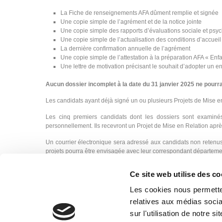
La Fiche de renseignements AFA dûment remplie et signée
Une copie simple de l’agrément et de la notice jointe
Une copie simple des rapports d’évaluations sociale et psy
Une copie simple de l’actualisation des conditions d’accuei
La dernière confirmation annuelle de l’agrément
Une copie simple de l’attestation à la préparation AFA « Enf
Une lettre de motivation précisant le souhait d’adopter un en
Aucun dossier incomplet à la date du 31 janvier 2025 ne pourr
Les candidats ayant déjà signé un ou plusieurs Projets de Mise en
Les cinq premiers candidats dont les dossiers sont examinés
personnellement. Ils recevront un Projet de Mise en Relation aprè
Un courrier électronique sera adressé aux candidats non retenus
projets pourra être envisagée avec leur correspondant département
Pour tout renseignement complémentaire concernant les critères 
Ce site web utilise des co
est nécessaire de se reporter à la fiche ALBANIE sur le site de l’
suivante :
afa.information@france-enfance-protegee.fr
Les cookies nous permetten
relatives aux médias socia
sur l'utilisation de notre 
Sessions de préparation et d’accompagnement : janvier à juin 2025