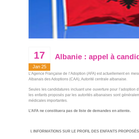
17
Albanie : appel à candi
Jan 25
L’Agence Française de l’Adoption (AFA) est actuellement en mes
Albanais des Adoptions (CAA), Autorité centrale albanaise.
Seules les candidatures incluant une ouverture pour l’adoption 
les enfants proposés par les autorités albanaises sont généralem
médicales importantes.
L’AFA ne constituera pas de liste de demandes en attente.
I. INFORMATIONS SUR LE PROFIL DES ENFANTS PROPOSÉS