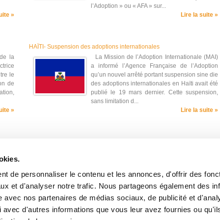
l’Adoption » ou « AFA » sur...
uite »
Lire la suite »
HAÏTI- Suspension des adoptions internationales
de la
La Mission de l’Adoption Internationale (MAI)
ctrice
a informé l’Agence Française de l’Adoption
tre le
qu’un nouvel arrêté portant suspension sine die
on de
des adoptions internationales en Haïti avait été
tion,
publié le 19 mars dernier. Cette suspension,
sans limitation d...
uite »
Lire la suite »
19
20
Suivant »
okies.
t de personnaliser le contenu et les annonces, d'offrir des fonct
ux et d'analyser notre trafic. Nous partageons également des in
site avec nos partenaires de médias sociaux, de publicité et d'anal
 avec d'autres informations que vous leur avez fournies ou qu'il