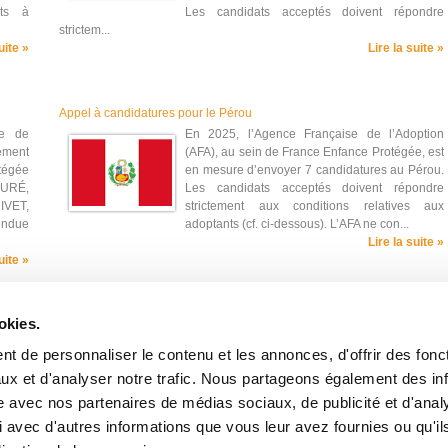
ts à
Les candidats acceptés doivent répondre
strictem...
uite »
Lire la suite »
Appel à candidatures pour le Pérou
se de
En 2025, l’Agence Française de l’Adoption
ement
(AFA), au sein de France Enfance Protégée, est
tégée
en mesure d’envoyer 7 candidatures au Pérou.
OURÉ,
Les candidats acceptés doivent répondre
RIVET,
strictement aux conditions relatives aux
rendue
adoptants (cf. ci-dessous). L’AFA ne con...
Lire la suite »
uite »
okies.
9
10
11
12
…
20
Suivant »
t de personnaliser le contenu et les annonces, d'offrir des fonct
ux et d'analyser notre trafic. Nous partageons également des in
site avec nos partenaires de médias sociaux, de publicité et d'anal
 avec d'autres informations que vous leur avez fournies ou qu'il