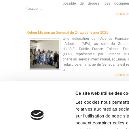
possible de déposer des documen
l’accueil...
Lire la s
Retour Mission au Sénégal du 24 au 27 février 2025
Une délégation de l’Agence Françai
l’Adoption (AFA), au sein du Group
d’Intérêt Public France Enfance Pro
(FEP), représentée par Florence M
cheffe du service international, et Emma 
rédactrice en charge du Sénégal, s’est 
a...
Lire la s
Ce site web utilise des co
« Précédent
1
2
3
4
5
6
7
8
Les cookies nous permetten
relatives aux médias socia
sur l'utilisation de notre 
peuvent combiner celles-ci