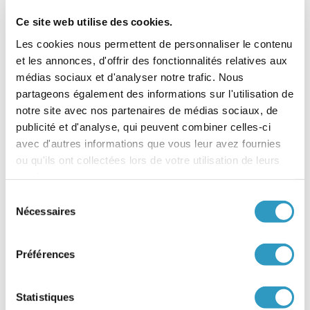
Changement d’adresse
Ce site web utilise des cookies.
de l’AFA / France
Les cookies nous permettent de personnaliser le contenu
Enfance Protégée
et les annonces, d'offrir des fonctionnalités relatives aux
médias sociaux et d'analyser notre trafic. Nous
L’Agence Française de l’Adoption
, au sein de
France Enfance Protégée, a le plaisir
partageons également des informations sur l'utilisation de
d’annoncer son déménagement.
notre site avec nos partenaires de médias sociaux, de
publicité et d'analyse, qui peuvent combiner celles-ci
La nouvelle adresse est :
avec d'autres informations que vous leur avez fournies
France Enfance Protégée – Agence Française de
ou qu'ils ont collectées lors de votre utilisation de leurs
l’Adoption
services.
4-10 rue MOZART
92110 Clichy la Garenne
Sélection
Nécessaires
du
En raison d
u
déménagement, aucun rendez-vous
physique ne pourra être assuré entre
l
e
s
15 et 22
consentement
septembre 2025 inclus
.
Préférences
Durant cette période les conseillères du Pôle
Information et Conseil seront disponibles par
mail (
afa.information@france-enfance-
Statistiques
protegee.fr
) et par téléphone au 01.44.78.61.40