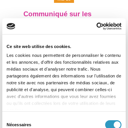
Communiqué sur les
nouvelles modalités de
dépôt de dossier auprès
de l’AFA – Cas
particuliers des
Ce site web utilise des cookies.
adoptions intrafamiliales
Les cookies nous permettent de personnaliser le contenu
et des demandes de
et les annonces, d'offrir des fonctionnalités relatives aux
binationaux
médias sociaux et d'analyser notre trafic. Nous
partageons également des informations sur l'utilisation de
Pour rappel, l
e 4 mars 2026, le Conseil
notre site avec nos partenaires de médias sociaux, de
d’Administration du GIP France Enfance Protégée
publicité et d'analyse, qui peuvent combiner celles-ci
a modifié la procédure de dépôt de nouveaux
dossiers d’adoption par l’intermédiaire de
avec d'autres informations que vous leur avez fournies
l’Agence Française de l’Adoption (AFA)
.
ou qu'ils ont collectées lors de votre utilisation de leurs
Ainsi, à compter de cette date, les adoptants ne
services.
peuvent plus envoyer de pré-dossiers en dehors
Sélection
des appels à candidatures dédiés mis en ligne sur
Nécessaires
le site internet de l’AFA.
du