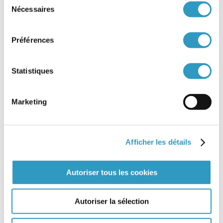
tout moment l’état d’avancement de leurs
Nécessaires
démarches. La modernisation de cet Espace
du
développe de nouvelles fonctionnalités en
consentement
permettant davantage d’interactivité.
Préférences
En cas de difficulté ou pour toute demande de
renseignement, les conseillères du Pôle Information
et Conseil de l’AFA sont joignables aux horaires
Statistiques
suivants :
Le lundi, de 9h30 à 14h30
Le mercredi, de 9h30 à 12h30 puis de 14h à
Marketing
17h30
Le vendredi, de 9h30 à 12h30
Lors des temps de fermeture de la plateforme
téléphonique, les conseillers du PIC restent
Afficher les détails
joignables via l’adresse mail suivante :
afa.information@france-enfance-protegee.fr
.
Autoriser tous les cookies
L’AFA vous remercie de votre compréhension.
Autoriser la sélection