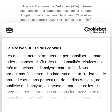
L’Agence Française de l’Adoption (AFA) informe
ses candidats à l’adoption que leur « Espace
Adoptant » sera inaccessible du lundi 28 août au
lundi 18 septembre 2023.
Cette opération est liée à
la refonte de la base de données de l’AFA, incluant
la modernisation de l’Espace Adoptant.
Dès le lundi 18 septembre 2023 après-midi,
les
candidats pourront de nouveau accéder à leur
Espace Adoptant(s), en suivant une procédure
Ce site web utilise des cookies.
dédiée qui leur sera adressée par mail. L’AFA invite
les candidats à vérifier que ce dernier n’a pas été
Les cookies nous permettent de personnaliser le contenu
dirigé par erreur dans les messages indésirables.
et les annonces, d'offrir des fonctionnalités relatives aux
médias sociaux et d'analyser notre trafic. Nous
Pour rappel, jusqu’alors chaque candidat se voyait
attribuer un accès d’accès personnel à son Espace
partageons également des informations sur l'utilisation de
Adoptant à partir de son inscription sur liste de
notre site avec nos partenaires de médias sociaux, de
demandes en attente et/ou la réception d’une
publicité et d'analyse, qui peuvent combiner celles-ci
brochure pour constituer son dossier complet.
Désormais, les candidats le recevront dès leur
avec d'autres informations que vous leur avez fournies
premier contact avec l’AFA.
ou qu'ils ont collectées lors de votre utilisation de leurs
L’Espace Adoptant, lieu de communication privilégié
services.
et interactif, permet aux candidats de connaitre à
Sélection