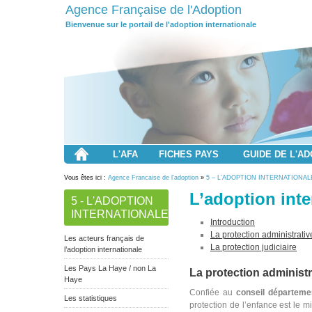
Agence Française de l'Adoption
Bienvenue sur le portail de l'adoption internationale
L'AFA
FICHES PAYS
GUIDE DE L'A
Vous êtes ici :
Agence Francaise de l'adoption
»
5 – L’ADOPTION INTERNATIONAL
L’adoption inte
5 - L'ADOPTION
INTERNATIONALE
Introduction
La protection administrativ
Les acteurs français de
La protection judiciaire
l’adoption internationale
Les Pays La Haye / non La
La protection administ
Haye
Confiée au
conseil départeme
Les statistiques
protection de l’enfance est le m