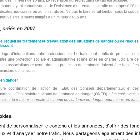
ard des mineurs de 15 ans. La révélation du secret dans ce cas est possible.
ersonne ayant connaissance de l’existence d’un enfant maltraité ou supposé l’être
édicales, judiciaires ou administratives. Ne pas le faire serait tomber sous la coupe
mauvais traitements infligés à un mineur de 15 ans.
, créés en 2007
de recueil de traitement et d’évaluation des situations de danger ou de risques
olescent
rtage d’informations entre professionnels. Le traitement public de protection de
ntre une protection sociale et administrative et une prise en charge judiciaire de
 les associations œuvrant dans la protection de l’enfance doivent être habilitées
ministère de la justice.
e en danger
ure coordination de l’action de l’Etat, des Conseils départementaux et des
enfance, l’Observatoire national de l’enfance en danger (ONED) a été créé avec la
mission de «
mieux connaître le champ de l’enfance en danger pour mieux prévenir
okies.
des politiques de protection de l’enfance, telles qu’elles sont définies par l’Etat et
s acteurs de la Protection de l’enfance.
t de personnaliser le contenu et les annonces, d'offrir des fonct
’inscrire dans les
collaborations régulières avec l’ensemble des acteurs
du champ
ce, en France et à l’étranger, les autres contribuant à la mise en place et la mise à
ux et d'analyser notre trafic. Nous partageons également des in
rces Numérisées.