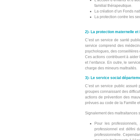
L’accueil d’enfants et d’a
familial thérapeutique.
La création d’un Fonds nat
La protection contre les se
2)- La protection maternelle et 
C’est un service de santé publiq
service comprend des médecins
psychologues, des conseillères co
Ces actions contribuent à aider 
et l’enfance. En outre, le servi
charge des mineurs maltraités.
3)- Le service social départeme
C’est un service public assuré p
groupes connaissant des difficult
actions de prévention des mauva
prévues au code de la Famille et
Signalement des maltraitances 
Pour les professionnels, 
professionnel est défini 
professionnelle. Cependant