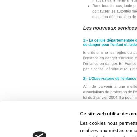
mauvais traitements à l’ég
Dans tous les cas, toute p
doit aviser les autorités m
de la non-dénonciation de 
Les nouveaux services
1)- La cellule départementale 
de danger pour l’enfant et l’ad
Elle détermine les règles du pa
l’enfance en danger s’articule e
l’enfance en danger. En France,
par le conseil général et (ou) le 
2)- L’Observatoire de l’enfanc
Afin de parvenir à une meille
associations de protection de l’
loi du 2 janvier 2004. Il a pour 
et mieux traiter
».
Ce site web utilise des co
L’ONED a un
rôle d’appui
mises en œuvre par tous le
Les cookies nous permetten
L’activité de l’ONED peut s
de la protection de l’enfan
relatives aux médias socia
jour du Centre de Ressou