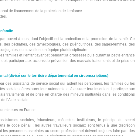
dolescents souffrant de troubles graves du comportement dans des unités d’accueil
ional de financement de la protection de l’enfance.
ctes.
infantile
ue ouvert à tous, dont l’objectif est la protection et la promotion de la santé. Ce
, des pédiatres, des gynécologues, des puéricultrices, des sages-femmes, des
njugales, qui travaillent en équipe pluridisciplinaire.
les familles et l’enfant avant et pendant la grossesse puis durant la petite enfance
ce doit participer aux actions de prévention des mauvais traitements et de prise en
ntal (divisé sur le territoire départemental en circonscriptions)
ar des assistants de service social qui aident les personnes, les familles ou les
és sociales, à restaurer leur autonomie et à assurer leur insertion. Il participe aux
is traitements et de prise en charge des mineurs maltraités dans les conditions
 de l’Aide sociale.
sur mineurs en France
assistantes sociales, éducateurs, médecins, instituteurs, le principe du secret
dans le code pénal ; les autres travailleurs sociaux sont tenus à une discrétion
 les personnes astreintes au secret professionnel doivent toujours faire part des