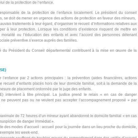
ui de la protection de l’enfance.
esponsable de la protection de l’enfance localement. Le président du conseil
s, se doit de mener en urgence des actions de protection en faveur des mineurs,
uvais traitements à leur égard, d’organiser le recueil d’informations relatives aux
iper à leur protection. Lorsque les conditions d’existence risquent de mettre en
la moralité ou l’éducation des enfants et avec l’accord des personnes détenant
sociale préventive s’exerce auprès des familles.
té du Président du Conseil départemental contribuent à la mise en œuvre de la
ASE)
e l’enfance par 2 actions principales : la prévention (aides financières, actions
le recueil d’enfants placés hors de leur domicile familial, soit à la demande de la
 mesure de placement ordonnée par le juge des enfants.
E) intervient à titre principal. La justice prend le relais « en cas de danger
 « ne peuvent pas ou ne veulent pas accepter l’accompagnement proposé » par
:
maximale de 72 heures d’un mineur ayant abandonné le domicile familial « en cas
suspicion de danger immédiat ».
tte des modes d’accueil : accueil pour la journée dans un lieu proche du domicile,
r exemple les week-end.