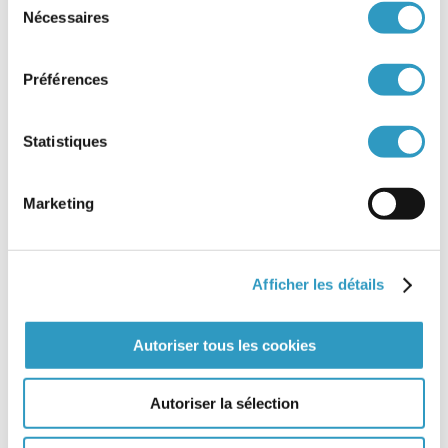
rares cas,
il est possible
que de nouvelles
Nécessaires
du
informations soient ajoutées au dossier.
consentement
Il est possible de demander le désarchivage du
Préférences
dossier d’adoption afin d’accéder aux
documents. Ce dossier est consultable par la
personne adoptée elle-même à sa majorité,
accompagnée ou non par une personne de son
Statistiques
choix. L’adopté mineur peut également accéder à
son dossier d’adoption, avec accord de son/ses
représentants légaux.
Marketing
L’AFA est en mesure de proposer un
accompagnement à la lecture de ce dossier. Cet
accompagnement est aussi proposé par les
Afficher les détails
services adoptions des départements, en tant
que professionnels de proximité.
Toute demande de consultation doit être
Autoriser tous les cookies
adressée à l’AFA.
Aussi, une adresse e-mail
structurelle a été créée à cet effet,
afin de
répondre aux demandes de recherche des
Autoriser la sélection
origines :
afa.recherche.origines@france-
enfance-protegee.fr