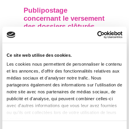
Publipostage
concernant le versement
des dossiers clôturés
aux Archives Nationales
L’Agence Française de l’Adoption (AFA) a
adressé ces derniers jours un publipostage à
Ce site web utilise des cookies.
près de 1800 familles.
Ce dernier les informe que tous les dossiers
Les cookies nous permettent de personnaliser le contenu
d’adoption complets et finalisés, à la fin du
et les annonces, d'offrir des fonctionnalités relatives aux
suivi post-adoption exigé par les pays
d’origines, sont versés aux Archives
médias sociaux et d'analyser notre trafic. Nous
Nationales.
partageons également des informations sur l'utilisation de
notre site avec nos partenaires de médias sociaux, de
Ce versement permet une conservation
sécurisée et optimale des dossiers, qui
publicité et d'analyse, qui peuvent combiner celles-ci
contiennent les différents documents qui ont été
avec d'autres informations que vous leur avez fournies
transmis aux adoptants tout au long de la
ou qu'ils ont collectées lors de votre utilisation de leurs
procédure d’adoption. Les dossiers sont
services.
conservés aux Archives Nationales jusqu’au
99ème anniversaire de l’adopté.
Dans de très
Sélection