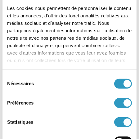
Fermeture de l’AFA les
Les cookies nous permettent de personnaliser le contenu
jeudi 26 et vendredi 27
et les annonces, d'offrir des fonctionnalités relatives aux
mars 2026
médias sociaux et d'analyser notre trafic. Nous
partageons également des informations sur l'utilisation de
L’Agence Française de l’Adoption sera
notre site avec nos partenaires de médias sociaux, de
exceptionnellement fermée le
s jeudi 26 et
publicité et d'analyse, qui peuvent combiner celles-ci
vendredi 27 mars 2026 en raison de son
séminaire, organisé avec le Conseil National
avec d'autres informations que vous leur avez fournies
d’Accès aux Origines Personnlles (CNAOP).
ou qu'ils ont collectées lors de votre utilisation de leurs
services.
La plateforme téléphonique sera donc fermée et il
ne sera pas possible de déposer des documents.
Sélection
Nécessaires
Dès le lundi 30 mars, les professionnels de l’AFA
du
seront de nouveau à votre disposition au 01 44 78
consentement
61 40, aux horaires habituels d’ouverture :
Préférences
Le lundi et le vendredi, de 9h30 à 12h30
Le mercredi, de 9h30 à 12h30 puis de 14h à
17h30
Statistiques
L’AFA vous remercie de votre compréhension.