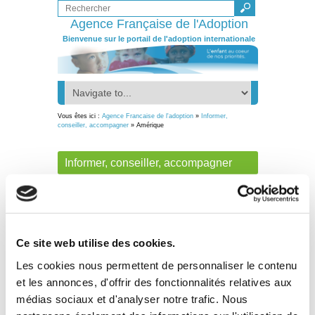
Agence Française de l'Adoption
Bienvenue sur le portail de l'adoption internationale
Vous êtes ici :
Agence Francaise de l'adoption
»
Informer,
conseiller, accompagner
» Amérique
Informer, conseiller, accompagner
Afrique
Amérique
Asie
Ce site web utilise des cookies.
Europe
Amérique
Les cookies nous permettent de personnaliser le contenu
et les annonces, d'offrir des fonctionnalités relatives aux
Informer, conseiller,
médias sociaux et d'analyser notre trafic. Nous