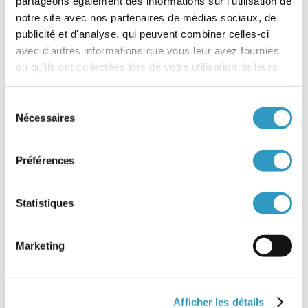
accompagner
partageons également des informations sur l'utilisation de
notre site avec nos partenaires de médias sociaux, de
L’Agence Française d’Adoption ; l’interlocuteur
privilégié des adoptants et des pays étrangers
publicité et d'analyse, qui peuvent combiner celles-ci
ouverts à l’adoption.
avec d'autres informations que vous leur avez fournies
ou qu'ils ont collectées lors de votre utilisation de leurs
services.
Sélection
Nécessaires
du
consentement
Préférences
Statistiques
Marketing
Afficher les détails