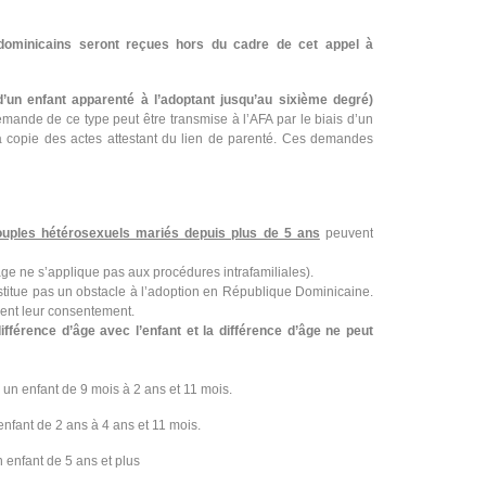
dominicains seront reçues hors du cadre de cet appel à
d’un enfant apparenté à l’adoptant jusqu’au sixième degré)
mande de ce type peut être transmise à l’AFA par le biais d’un
a copie des actes attestant du lien de parenté. Ces demandes
ouples hétérosexuels mariés depuis plus de 5 ans
peuvent
’âge ne s’applique pas aux procédures intrafamiliales).
nstitue pas un obstacle à l’adoption en République Dominicaine.
ent leur consentement.
ifférence d’âge
avec l’enfant et la différence d’âge ne peut
un enfant de 9 mois à 2 ans et 11 mois.
nfant de 2 ans à 4 ans et 11 mois.
 enfant de 5 ans et plus