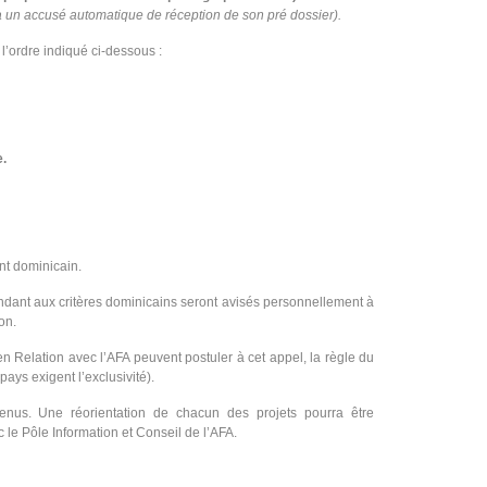
 un accusé automatique de réception de son pré dossier).
’ordre indiqué ci-dessous :
e.
nt dominicain.
ndant aux critères dominicains seront avisés personnellement à
on.
n Relation avec l’AFA peuvent postuler à cet appel, la règle du
ays exigent l’exclusivité).
tenus. Une réorientation de chacun des projets pourra être
le Pôle Information et Conseil de l’AFA.