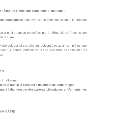
 séjour de 6 mois sur place (voir ci-dessous).
 de l’espagnol
afin de favoriser la communication et la création
 suivi post-adoption imposées par la République Dominicaine
dant 4 ans).
sychologiques et sociales qui doivent être aussi complètes que
pondent, il pourra toutefois vous être demandé de compléter les
es.
SÉS
nt haïtienne.
 de la famille à l’accueil d’un enfant de cette origine.
s à l’abandon par des parents biologiques et d’enfants nés
MINICAINE