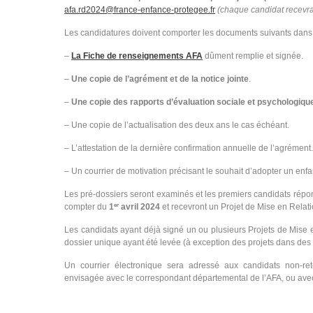
afa.rd2024@france-enfance-protegee.fr
(chaque candidat recevra
Les candidatures doivent comporter les documents suivants dans l
–
La Fiche de renseignements AFA
dûment remplie et signée.
–
Une copie de l’agrément et de la notice jointe
.
–
Une copie des rapports d’évaluation sociale et psychologiqu
– Une copie de l’actualisation des deux ans le cas échéant.
– L’attestation de la dernière confirmation annuelle de l’agrément.
– Un courrier de motivation précisant le souhait d’adopter un enfa
Les pré-dossiers seront examinés et les premiers candidats répo
compter du
1
avril 2024
et recevront un Projet de Mise en Relati
er
Les candidats ayant déjà signé un ou plusieurs Projets de Mise e
dossier unique ayant été levée (à exception des projets dans des p
Un courrier électronique sera adressé aux candidats non-re
envisagée avec le correspondant départemental de l’AFA, ou avec 