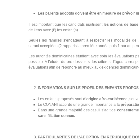
Les parents adoptifs doivent être en mesure de prévoir un
Il est important que les candidats maîtrisent
les notions de base
de liens avec (l’) les enfant(s).
Seules les familles s’engageant à respecter les modalités de
seront acceptées (2 rapports la première année puis 1 par an pen
Les autorités dominicaines étudient avec soin les évaluations p
possible. A l’étude du pré-dossier, si les critères d’âges corres
évaluations afin de répondre au mieux aux exigences dominicain
INFORMATIONS SUR LE PROFIL DES ENFANTS PROPO
Les enfants proposés sont
d’origine afro-caribéenne,
souve
Le CONANI accorde une grande importance à
la préparation
Dans une grande majorité des cas, il s’agit de
consentement
sans filiation connue.
PARTICULARITÉS DE L’ADOPTION EN RÉPUBLIQUE DO