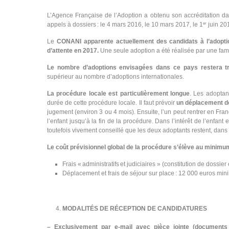
L’Agence Française de l’Adoption a obtenu son accréditation d
appels à dossiers : le 4 mars 2016, le 10 mars 2017, le 1
juin 20
er
Le
CONANI apparente actuellement des candidats à l’adoptio
d’attente en 2017.
Une seule adoption a été réalisée par une fa
Le nombre d’adoptions envisagées dans ce pays restera
t
supérieur au nombre d’adoptions internationales.
La procédure locale est particulièrement longue
. Les adoptan
durée de cette procédure locale. Il faut prévoir
un déplacement d
jugement (environ 3 ou 4 mois). Ensuite, l’un peut rentrer en Fr
l’enfant jusqu’à la fin de la procédure. Dans l’intérêt de l’enfant e
toutefois vivement conseillé que les deux adoptants restent, dans
Le coût prévisionnel global de la procédure s’élève au minim
Frais « administratifs et judiciaires » (constitution de dossie
Déplacement et frais de séjour sur place : 12 000 euros mi
MODALITÉS DE RÉCEPTION DE CANDIDATURES
– Exclusivement par e-mail avec pièce jointe (documents