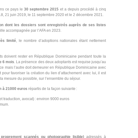
ans ce pays le
30 septembre 2015
et a depuis procédé à cinq
18, 21 juin 2019, le 11 septembre 2020 et le 2 décembre 2021.
n dont les dossiers sont enregistrés auprès de ses listes
mille accompagnée par l’AFA en 2023.
rès limité
, le nombre d’adoptions nationales étant nettement
ts doivent rester en République Dominicaine pendant toute la
e 6 mois
. La présence des deux adoptants est requise jusqu’au
ance mais l’autre doit demeurer en République Dominicaine avec
t pour favoriser la création du lien d’attachement avec lui, il est
 la mesure du possible, sur l’ensemble du séjour.
um à 21000 euros
répartis de la façon suivante :
r et traduction, avocat) : environ 9000 euros
nimum.
 proprement scannés ou photographie lisible)
adressés à