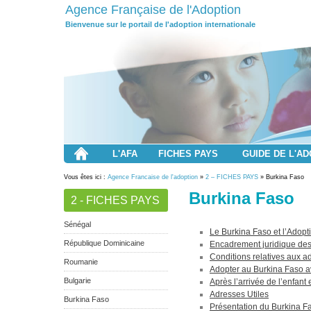
Agence Française de l'Adoption
Bienvenue sur le portail de l'adoption internationale
L'AFA
FICHES PAYS
GUIDE DE L'A
Vous êtes ici :
Agence Francaise de l'adoption
»
2 – FICHES PAYS
» Burkina Faso
Burkina Faso
2 - FICHES PAYS
Sénégal
Le Burkina Faso et l’Adopti
République Dominicaine
Encadrement juridique des
Conditions relatives aux a
Roumanie
Adopter au Burkina Faso a
Bulgarie
Après l’arrivée de l’enfant
Adresses Utiles
Burkina Faso
Présentation du Burkina 