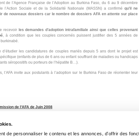
ment de l’Agence Française de l’Adoption au Burkina Faso, du 6 au 9 décembre
de l’Action Sociale et de la Solidarité Nationale (MASSN) a confirmé
qu’il ne
oir de nouveaux dossiers car le nombre de dossiers AFA en attente sur place
e recevoir
les demandes d’adoption intrafamiliale ainsi que celles provenant
bé
, à condition que les couples concernés puissent justifier des 5 années de
n burkinabé.
 d’étudier les candidatures de couples mariés depuis 5 ans dont le projet est
spécifique (enfants de plus de 6 ans ou enfant souffrant de maladies ou handicaps
fants séropositifs ou porteurs de l’hépatite B…).
, l’AFA invite aux postulants à l’adoption sur le Burkina Faso de réorienter leur
mission de l’AFA de Juin 2008
okies.
t de personnaliser le contenu et les annonces, d'offrir des fonct
 burkinabè a informé l’AFA que son quota de dossiers pour 2007 était atteint et