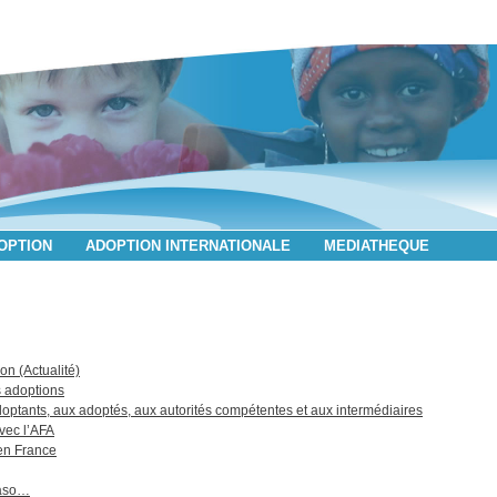
DOPTION
ADOPTION INTERNATIONALE
MEDIATHEQUE
on (Actualité)
 adoptions
doptants, aux adoptés, aux autorités compétentes et aux intermédiaires
vec l’AFA
 en France
Faso…