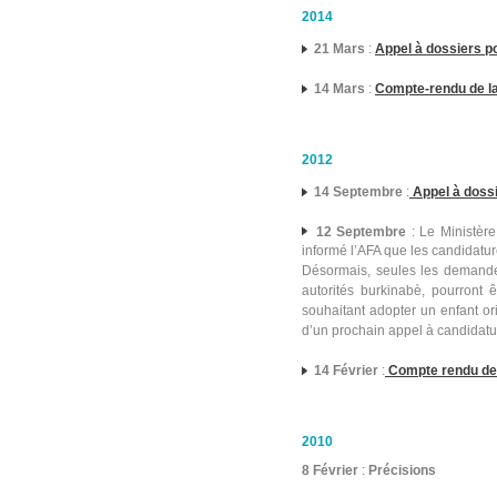
2014
21 Mars
:
Appel à dossiers p
14 Mars
:
Compte-rendu de la
2012
14 Septembre
:
Appel à doss
12 Septembre
: Le Ministère
informé l’AFA que les candidatu
Désormais, seules les demandes 
autorités burkinabè, pourront
souhaitant adopter un enfant or
d’un prochain appel à candidatu
14 Février
:
Compte rendu de 
2010
8 Février
:
Précisions