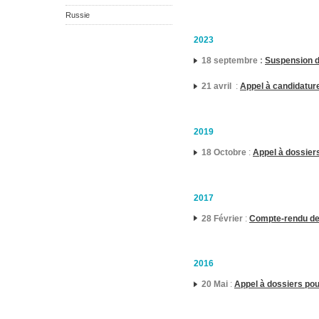
Russie
2023
18 septembre :
Suspension d
21 avril
:
Appel à candidatu
2019
18 Octobre
:
Appel à dossier
2017
28 Février
:
Compte-rendu de 
2016
20 Mai
:
Appel à dossiers pou