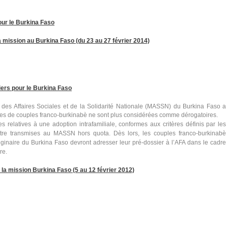
our le Burkina Faso
 mission au Burkina Faso (du 23 au 27 février 2014)
iers pour le Burkina Faso
 des Affaires Sociales et de la Solidarité Nationale (MASSN) du Burkina Faso a
res de couples franco-burkinabè ne sont plus considérées comme dérogatoires.
relatives à une adoption intrafamiliale, conformes aux critères définis par les
 être transmises au MASSN hors quota. Dès lors, les couples franco-burkinabè
iginaire du Burkina Faso devront adresser leur pré-dossier à l’AFA dans le cadre
re.
la mission Burkina Faso (5 au 12 février 2012)