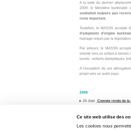
A la suite du dernier déplace
2009, le Ministère burkinabé 
souhaitait toujours pas recev
reste important.
Toutefois, le MASSN accepte d
d’adoptants d’origine burkina
mariage requis par la législatio
Par ailleurs, le MASSN accepte
orienté vers un enfant à besoin 
lourds : enfants épileptiques, en
A l’exception de ces dérogations
projet vers un autre pays.
2008
25 Juin
:
Compte rendu de la 
Ce site web utilise des co
2007
Les cookies nous permetten
15 Mai
: L’Autorité Centrale