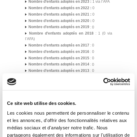
Nombre d’enfants adoptés en 2023 :
1 via l’AFA
Nombre d’enfants adoptés en 2022 :
0
Nombre d’enfants adoptés en 2021 :
0
Nombre d’enfants adoptés en 2020 :
0
Nombre d’enfants adoptés en 2019
: 0
Nombre d’enfants adoptés en 2018
: 1 (0 via
l’AFA)
Nombre d’enfants adoptés en 2017
: 0
Nombre d’enfants adoptés en 2016
: 0
Nombre d’enfants adoptés en 2015
: 0
Nombre d’enfants adoptés en 2014
: 0
Nombre d’enfants adoptés en 2013
: 0
Nombre d’enfants adoptés en 2012
: 2
Dans ce pays, le nombre d’adoptions nationales est
supérieur au nombre d’adoptions internationales.
Ce site web utilise des cookies.
Il convient de noter que la Convention de La Haye
est entrée en vigueur en République Dominicaine le
Les cookies nous permettent de personnaliser le contenu
1
mars 2007. Toute procédure individuelle y est
er
depuis interdite.
et les annonces, d'offrir des fonctionnalités relatives aux
médias sociaux et d'analyser notre trafic. Nous
L’Agence Française de l’Adoption a obtenu son
partageons également des informations sur l'utilisation de
accréditation le 30 septembre 2015. Étant le seul