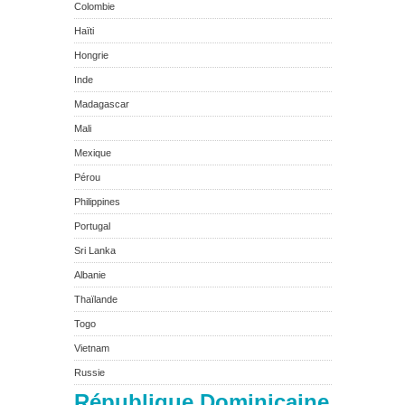
Colombie
Haïti
Hongrie
Inde
Madagascar
Mali
Mexique
Pérou
Philippines
Portugal
Sri Lanka
Albanie
Thaïlande
Togo
Vietnam
Russie
République Dominicaine