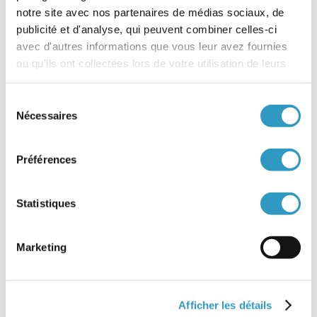
opérateur français accrédité, toute procédure doit
notre site avec nos partenaires de médias sociaux, de
être accompagnée par l’AFA.
publicité et d'analyse, qui peuvent combiner celles-ci
avec d'autres informations que vous leur avez fournies
ou qu'ils ont collectées lors de votre utilisation de leurs
2025
services.
20 juin 2025 :
Appel à candidatures pour la
Sélection
République Dominicaine
Nécessaires
du
consentement
2024
Préférences
9 février :
Appel à candidatures pour la
République Dominicaine
Statistiques
2021
Marketing
3 décembre
:
Appel à candidatures 2021 pour la
République Dominicaine
Afficher les détails
2020