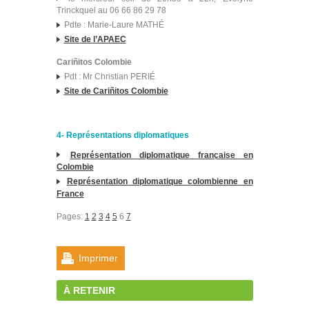
Trinckquel au 06 66 86 29 78
Pdte : Marie-Laure MATHÉ
Site de l’APAEC
Cariñitos Colombie
Pdt : Mr Christian PERIÉ
Site de Cariñitos Colombie
4- Représentations diplomatiques
Représentation diplomatique française en
Colombie
Représentation diplomatique colombienne en
France
Pages:
1
2
3
4
5
6
7
Imprimer
À RETENIR