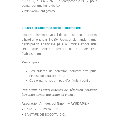
FAX : (57.1) 437.76.30 et composer le 3612 pour
demander une ligne de fax
http://www.icbf.gov.co
2- Les 7 organismes agréés colombiens
Les organismes privés ci-dessous sont tous agréés
officiellement par l’ICBF. Ceux-ci demandent une
participation financière plus ou moins importante
selon que l’enfant provient ou non de leur
établissement.
Remarques
:
Les critères de sélection peuvent être plus
stricts que ceux de l’ICBF.
Ces organismes ont peu d’enfants à confier.
Remarque : Leurs critères de sélection peuvent
être plus stricts que ceux de l’ICBF.
Asociación Amigos del Niño – » AYUDAME «
Calle 128 Numero 8-53
SANTAFE DE BOGOTA, D.C.