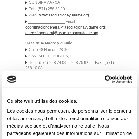
CUNDINAMARCA
Tél. : (571) 258.33.90
Web :
www.asociacionayudame.org
Email :
coordinaciongeneral@asociacionayudame.org
;
direccióngeneral@asociacionayudame.org
Casa de la Madre y el Niño
Calle 48 Numero 28-30
SANTAFE DE BOGOTA, D.C.
Tél. : (571) 268.74.00 – 268.75.92 – Fax : (571)
268.10.08
Email :
lacasa@la-casa.org
Centro de Rehabilitación para la Adopción de la
Niñez Abandonada » CRAN »
Transversal 66 Numero 164-30
Ce site web utilise des cookies.
SANTAFE DE BOGOTA, D.C.
CUNDINAMARCA
Les cookies nous permettent de personnaliser le contenu
Tél. : (571) 681.35.99/681.49.40 Fax : (571)
et les annonces, d'offrir des fonctionnalités relatives aux
684.74.04
médias sociaux et d'analyser notre trafic. Nous
Web:
www
.cran.org.co
partageons également des informations sur l'utilisation de
Fundacion Los Pisingos