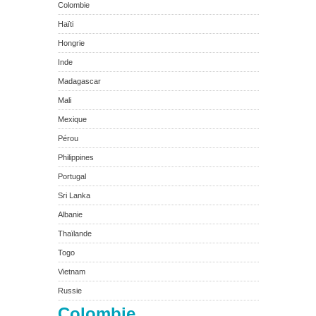
Colombie
Haïti
Hongrie
Inde
Madagascar
Mali
Mexique
Pérou
Philippines
Portugal
Sri Lanka
Albanie
Thaïlande
Togo
Vietnam
Russie
Colombie