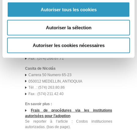
Tél. / Fax : (572) 555 – 1485
Autoriser tous les cookies
Centro de adopciones corporación casa de Maria
y el Nino
Calle 9 A Sur Numero 24-422
Autoriser la sélection
050012 MEDELLIN, ANTIOQUIA
Email:
jaime.molina@casademaria.co
Autoriser les cookies nécessaires
Web:
www.casademariayelniño.org
Tél. : (574) 268.61.12
Fax : (574) 266.67.71
Casita de Nicolás
Carrera 50 Numero 65-23
050012 MEDELLIN, ANTIOQUIA
Tél . : (574) 263.80.86
Fax : (574) 211.42.40
En savoir plus :
Frais de procédures via les institutions
autorisées pour l’adoption
.
Se reporter à l’article : Costos instituciones
autorizadas. (bas de page).