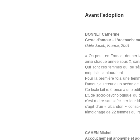
Avant l’adoption
BONNET Catherine
Geste d’amour – L’accouchem
Odile Jacob, France, 2001
« On peut, en France, donner l
ainsi chaque année sous X, sans d
Qui sont ces femmes qui se sépa
mépris les entouraient.
Pour la première fois, une femm
l’amour, au cœur d’un océan de s
Ce texte fait référence à une édi
Etude socio-psychologique du 
c’est-à-dire sans décliner leur i
s’agit d’un « abandon » conscie
témoignage de 22 femmes qui rac
CAHEN Michel
Accouchement anonyme et ado