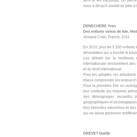
terre et les fracassait. On perc
nous a dit qu’il voulait se jeter à
DENECHERE Yves
Des enfants venus de loin. Hist
Armand Colin, France, 2011
.
En 2010, plus de 3 500 enfants é
dévastateur qui a touché le pays
Les débats sur la meilleure 
internationale renouvellent des
et du droit international.
Pour les adoptés, les adoptants 
mieux comprendre les enjeux d’
Pour la première fois un ouvrag
leur contexte les histoires pers
des témoignages recueillis é
géographiques et sociologiques, 
Des épisodes méconnus et des p
qui ne laisse personne indifféren
DREVET Gaëlle