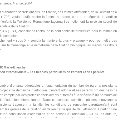
’enfance, France, 2004
d’abandon secrets ont pris, en France, des formes différentes, de la Révolution à
(1793) voulait plutôt mettre la femme au secret pour la protéger de la vindicte
à l’enfant, la Troisième République façonna très nettement la mise au secret de
totale de la filiation.
 X » (1941) conditionna l’octroi de la confidentialité protectrice pour la femme en
e son enfant.
uchement « sous X » sembla la manière la plus « pratique » pour permettre des
 sur le mensonge et le mimétisme de la filiation biologique, au mépris des droits
e.
X Marie-Blanche
ion internationale –
Les besoins particuliers de l’enfant et des parents
ombre d’enfants adoptables et l’augmentation du nombre de parents postulants
rojet et la démarche d’adoption. L’enfant adopté et ses parents ont des besoins
s en compte par des professionnels avertis et formés à la spécificité du parcours de
ente l’adoption internationale. Dans ce contexte sensible, où des mouvements
scients traversent la famille, les conditions de rencontre parents/enfant sont
nt les germes de la relation en devenir et la qualité de l’affiliation. A partir d’une
’une consultation d’orientation et de conseil à l’adoption (COCA), les auteurs,