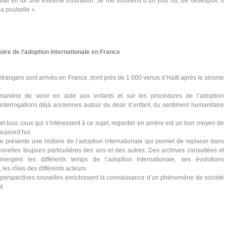
evait en lui une extrême frustration. Je me souviens d’un jour où, de désespoir, il
 la poubelle ».
oire de l’adoption internationale en France
trangers sont arrivés en France, dont près de 1 000 venus d’Haïti après le séisme
.
manière de venir en aide aux enfants et sur les procédures de l’adoption
 interrogations déjà anciennes autour du désir d’enfant, du sentiment humanitaire
et tous ceux qui s’intéressent à ce sujet, regarder en arrière est un bon moyen de
aujourd’hui.
e présente une histoire de l’adoption internationale qui permet de replacer dans
onnelles toujours particulières des uns et des autres. Des archives consultées et
mergent les différents temps de l’adoption internationale, ses évolutions
les rôles des différents acteurs.
erspectives nouvelles enrichissent la connaissance d’un phénomène de société
t.