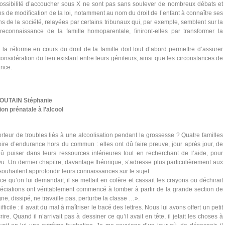
ssibilité d’accoucher sous X ne sont pas sans soulever de nombreux débats et
s de modification de la loi, notamment au nom du droit de l’enfant à connaître ses
s de la société, relayées par certains tribunaux qui, par exemple, semblent sur la
econnaissance de la famille homoparentale, finiront-elles par transformer la
t, la réforme en cours du droit de la famille doit tout d’abord permettre d’assurer
considération du lien existant entre leurs géniteurs, ainsi que les circonstances de
ance.
OUTAIN Stéphanie
on prénatale à l’alcool
rteur de troubles liés à une alcoolisation pendant la grossesse ? Quatre familles
stoire d’endurance hors du commun : elles ont dû faire preuve
, jour après jour, de
t dû puiser dans leurs ressources intérieures tout en recherchant de l’aide, pour
vu.
Un dernier chapitre, davantage théorique, s’adresse plus particulièrement aux
souhaitent approfondir leurs connaissances sur le sujet.
 ce qu’on lui demandait, il se mettait en colère et cassait les crayons ou déchirait
réciations ont véritablement commencé à tomber à partir de la grande section de
gne, dissipé, ne travaille pas, perturbe la classe …».
ficile : il avait du mal à maîtriser le tracé des lettres. Nous lui avons offert un petit
ire. Quand il n’arrivait pas à dessiner ce qu’il avait en tête, il jetait les choses à