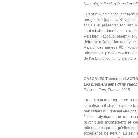
Karthala, collection Questions d
Les pratiques d’accouchement et 
nos jours. Quand la Révolution 
sociale et préserver son lien 
l’enfant abandonné par la rupture 
Plus tard, l’accouchement « sous
détresse à l’abandon anonyme d
A partir des années 60, l’acco
adoptions « plénières » fondées
de l’enfant et de la mère naturell
CASCALES Thomas et LACROI
Les premiers liens dans l’adopt
Editions Eres, France, 2015
La diminution progressive du n
complexifient chaque année le p
particuliers qui doivent être pri
filiation atypique que représ
psychiques inconscients et con
primordiales parce qu’elles porte
expérience de terrain au sein d