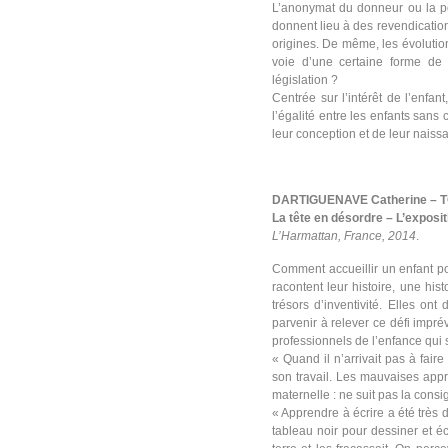
L’anonymat du donneur ou la po
donnent lieu à des revendication
origines. De même, les évolution
voie d’une certaine forme de r
législation ?
Centrée sur l’intérêt de l’enfan
l’égalité entre les enfants sans 
leur conception et de leur naiss
DARTIGUENAVE Catherine – T
La tête en désordre – L’expositi
L’Harmattan, France, 2014
.
Comment accueillir un enfant po
racontent leur histoire, une hi
trésors d’inventivité. Elles on
parvenir à relever
ce défi impré
professionnels de l’enfance qui 
« Quand il n’arrivait pas à faire
son travail. Les mauvaises app
maternelle : ne suit pas la consi
« Apprendre à écrire a été très dif
tableau noir pour dessiner et écr