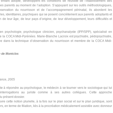
 l’enfant adopté, développent les conditions de réussite de l’établissement des
t ses parents au moment de l’adoption. S’appuyant sur les outils méthodologiques,
observation du nourrisson et de l’accompagnement périnatal, ils abordent les
elles, identitaires, psychiques qui se posent concrètement aux parents adoptants et
 de leur âge, de leur pays d’origine, de leur développement, leurs difficultés et
n psychologie, psychologue clinicien, psychanalyste (IPP/SPP), spécialisé en
de la COCA Midi-Pyrénées. Marie-Blanche Lacroix est psychiatre, pédopsychiatre,
sée dans la technique d’observation du nourrisson et membre de la COCA Midi-
e de Montclos
rance, 2005
riste à répondre au psychologue, le médecin à se tourner vers le sociologue qui lui
interrogations au juriste comme à ses autres collègues. Cette approche
t du présent dossier.
 cette notion plurielle, à la fois sur le plan social et sur le plan juridique, sont
rs, en terme de filiation, liés à la procréation médicalement assistée avec donneur