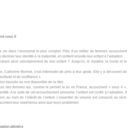
ent sous X
a vie dans l’anonymat le plus complet. Près d’un millier de femmes accouchent
écliner leur identité à la maternité, et confient ensuite leur enfant à l’adoption …
rent ainsi volontairement de leur enfant ? Jusqu’ici, le mystère, la honte et le
e, Catherine Bonnet, s’est intéressée de près à leur geste. Elle y a découvert de
olitude et de souffrance ».
tion épuisée ou non disponible de ce titre.
cas des femmes qui, comme le permet la loi en France, accouchent « sous X »,
dentité. A la suite de cet accouchement anonyme, l’enfant est confié à l’adoption. Il
nt, au nom de l’intérêt de l’enfant. L’essentiel du volume est consacré au récit-
ontent leur expérience ainsi que leurs problèmes.
ption plénière