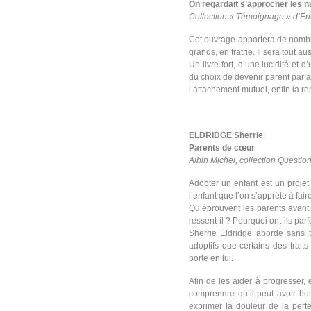
On regardait s’approcher les 
Collection « Témoignage » d’En
Cet ouvrage apportera de nombre
grands, en fratrie. Il sera tout 
Un livre fort, d’une lucidité et
du choix de devenir parent par a
l’attachement mutuel, enfin la re
ELDRIDGE Sherrie
Parents de cœur
Albin Michel, collection Questio
Adopter un enfant est un proje
l’enfant que l’on s’apprête à fair
Qu’éprouvent les parents avant 
ressent-il ? Pourquoi ont-ils pa
Sherrie Eldridge aborde sans t
adoptifs que certains des traits
porte en lui.
Afin de les aider à progresser, 
comprendre qu’il peut avoir ho
exprimer la douleur de la pert