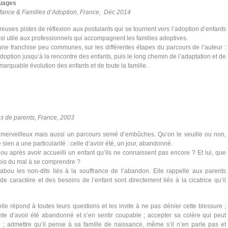
nuages
fance & Familles d’Adoption, France, Déc 2014
uses pistes de réflexion aux postulants qui se tournent vers l’adoption d’enfants
aussi utile aux professionnels qui accompagnent les familles adoptives.
 d’une franchise peu communes, sur les différentes étapes du parcours de l’auteur :
doption jusqu’à la rencontre des enfants, puis le long chemin de l’adaptation et de
marquable évolution des enfants et de toute la famille.
ns de parents, France, 2003
t merveilleux mais aussi un parcours semé d’embûches. Qu’on le veuille ou non,
e sien a une particularité : celle d’avoir été, un jour, abandonné.
ou après avoir accueilli un enfant qu’ils ne connaissent pas encore ? Et lui, que
rfois du mal à se comprendre ?
abou les non-dits liés à la souffrance de l’abandon. Elle rappelle aux parents
 de caractère et des besoins de l’enfant sont directement liés à la cicatrice qu’il
elle répond à toutes leurs questions et les invite à ne pas dénier cette blessure ;
nte d’avoir été abandonné et s’en sentir coupable ; accepter sa colère qui peut
e ; admettre qu’il pense à sa famille de naissance, même s’il n’en parle pas et