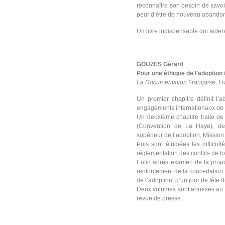
reconnaître son besoin de savoir
peur d’être de nouveau abandonné
Un livre indispensable qui aider
GOUZES Gérard
Pour une éthique de l’adoption 
La Documentation Française, Fr
Un premier chapitre définit l’
engagements internationaux de la
Un deuxième chapitre traite de l
(Convention de La Haye), des 
supérieur de l’adoption, Mission
Puis sont étudiées les difficulté
réglementation des conflits de loi
Enfin après examen de la proposi
renforcement de la concertation 
de l’adoption, d’un jour de fête 
Deux volumes sont annexés au ra
revue de presse.