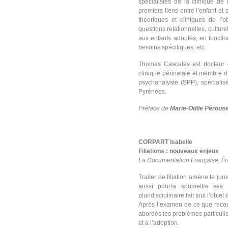
spécialistes de la clinique de
premiers liens entre l’enfant e
théoriques et cliniques de l’
questions relationnelles, cultur
aux enfants adoptés, en fonction
besoins spécifiques, etc.
Thomas Cascales est docteur e
clinique périnatale et membre 
psychanalyste (SPP), spéciali
Pyrénées.
Préface de
Marie-Odile Pérous
CORPART Isabelle
Filiations : nouveaux enjeux
La Documentation Française, F
Traiter de filiation amène le ju
aussi pourra soumettre ses 
pluridisciplinaire fait tout l’obje
Après l’examen de ce que recouvre
abordés les problèmes particulie
et à l’adoption.