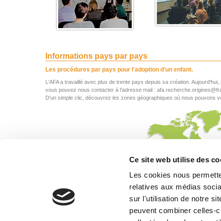
Informations pays par pays
Les procédures par pays pour l'adoption d'un enfant.
L'AFA a travaillé avec plus de trente pays depuis sa création. Aujourd'hui,
vous pouvez nous contacter à l’adresse mail : afa.recherche.origines@f
D'un simple clic, découvrez les zones géographiques où nous pouvons 
D'un simple clic,
accédez aux
fiches pays
Ce site web utilise des co
Les cookies nous permetten
relatives aux médias socia
sur l'utilisation de notre 
peuvent combiner celles-ci