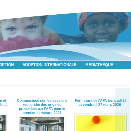
DOPTION
ADOPTION INTERNATIONALE
MEDIATHEQUE
>
n et
Communiqué sur les sessions
Fermeture de l’AFA les jeudi 26
let à
recherche des origines
et vendredi 27 mars 2026
proposées par l’AFA pour le
premier semestre 2026