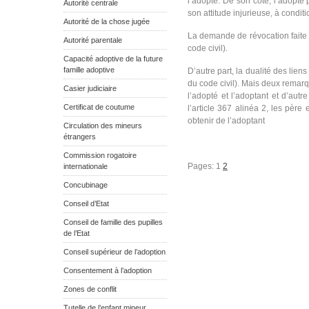
l’adopté. De son côté, l’adopté p
Autorité centrale
son attitude injurieuse, à condit
Autorité de la chose jugée
La demande de révocation faite p
Autorité parentale
code civil).
Capacité adoptive de la future
famille adoptive
D’autre part, la dualité des liens
du code civil). Mais deux remarqu
Casier judiciaire
l’adopté et l’adoptant et d’autr
Certificat de coutume
l’article 367 alinéa 2, les père
obtenir de l’adoptant
Circulation des mineurs
étrangers
Commission rogatoire
Pages:
1
2
internationale
Concubinage
Conseil d’Etat
Conseil de famille des pupilles
de l’Etat
Conseil supérieur de l’adoption
Consentement à l’adoption
Zones de conflit
Tutelle de l’enfant mineur