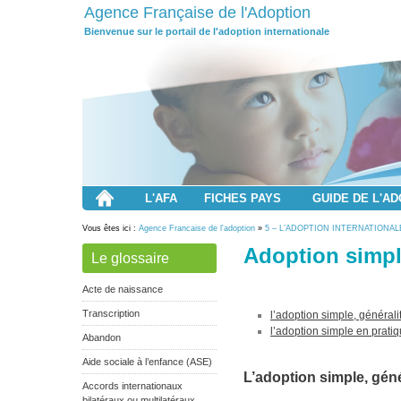
Agence Française de l'Adoption
Bienvenue sur le portail de l'adoption internationale
L'AFA
FICHES PAYS
GUIDE DE L'A
Vous êtes ici :
Agence Francaise de l'adoption
»
5 – L’ADOPTION INTERNATIONAL
Adoption simp
Le glossaire
Acte de naissance
Transcription
l’adoption simple, générali
l’adoption simple en prati
Abandon
Aide sociale à l’enfance (ASE)
L’adoption simple, géné
Accords internationaux
bilatéraux ou multilatéraux