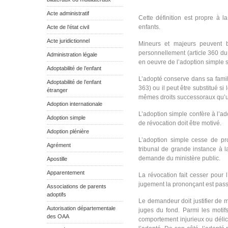
Acte administratif
Cette définition est propre à l
enfants.
Acte de l’état civil
Acte juridictionnel
Mineurs et majeurs peuvent bé
personnellement (article 360 d
Administration légale
en oeuvre de l’adoption simple s
Adoptabilité de l’enfant
L’adopté conserve dans sa famille
Adoptabilité de l’enfant
363) ou il peut être substitué si
étranger
mêmes droits successoraux qu’un
Adoption internationale
L’adoption simple confère à l’ado
Adoption simple
de révocation doit être motivé.
Adoption plénière
L’adoption simple cesse de pro
Agrément
tribunal de grande instance à l
demande du ministère public.
Apostille
Apparentement
La révocation fait cesser pour l
jugement la prononçant est passé
Associations de parents
adoptifs
Le demandeur doit justifier de m
Autorisation départementale
juges du fond. Parmi les motif
des OAA
comportement injurieux ou délic