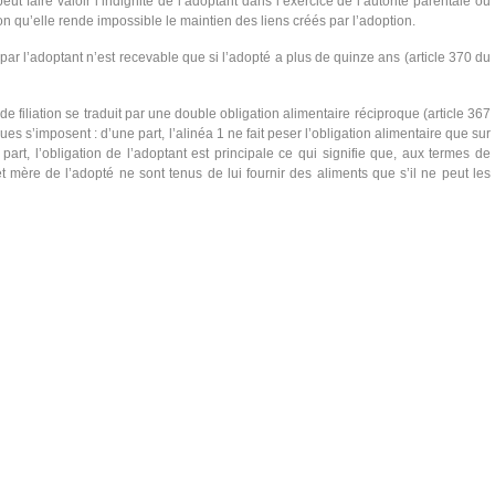
eut faire valoir l’indignité de l’adoptant dans l’exercice de l’autorité parentale ou
ion qu’elle rende impossible le maintien des liens créés par l’adoption.
ar l’adoptant n’est recevable que si l’adopté a plus de quinze ans (article 370 du
 de filiation se traduit par une double obligation alimentaire réciproque (article 367
es s’imposent : d’une part, l’alinéa 1 ne fait peser l’obligation alimentaire que sur
e part, l’obligation de l’adoptant est principale ce qui signifie que, aux termes de
 et mère de l’adopté ne sont tenus de lui fournir des aliments que s’il ne peut les