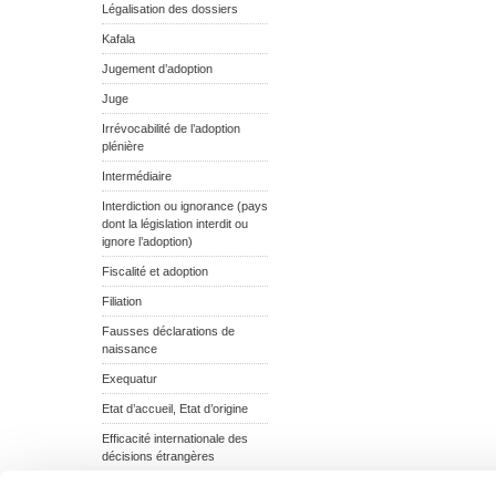
Légalisation des dossiers
Kafala
Jugement d’adoption
Juge
Irrévocabilité de l’adoption
plénière
Intermédiaire
Interdiction ou ignorance (pays
dont la législation interdit ou
ignore l’adoption)
Fiscalité et adoption
Filiation
Fausses déclarations de
naissance
Exequatur
Etat d’accueil, Etat d’origine
Efficacité internationale des
décisions étrangères
Echec de l’adoption