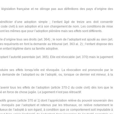
a législation française et ne déroge pas aux définitions des pays d’origine des
néficier d’une adoption simple ; l’enfant âgé de treize ans doit consentir
u code civil) à son adoption et à son changement de nom. Les conditions de mise
ont les mêmes que pour l’adoption plénière mais ses effets sont différents.
 d’origine tous ses droits (art. 364) ; le nom de l’adoptant est ajouté au sien (art.
 les requérants en font la demande au tribunal (art. 363 al. 2) ; l’enfant dispose des
 enfant légitime dans sa famille adoptive.
ptant l’autorité parentale (art. 365). Elle est révocable (art. 370) mais le jugement
duire ses effets lorsqu’elle est révoquée. La révocation est prononcée par le
a demande de l’adoptant ou de l’adopté, ou, lorsque ce dernier est mineur, à la
’avenir tous les effets de l’adoption (article 370-2 du code civil) dès lors que le
 en force de chose jugée. Le jugement n’est pas rétroactif.
otifs graves (article 370 al 1) dont l’appréciation relève du pouvoir souverain des
s invoqués par l’adoptant et retenus par les tribunaux, on relève notamment le
tueux de l’adopté à son égard, à condition que ce comportement soit imputable à