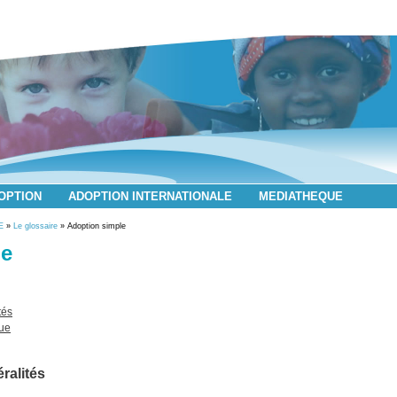
DOPTION
ADOPTION INTERNATIONALE
MEDIATHEQUE
E
»
Le glossaire
» Adoption simple
le
tés
que
ralités