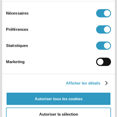
Rapport de suivi
Sélection
Pupille de l’Etat
Nécessaires
du
Principe de subsidiarité
consentement
Organisme autorisé et habilité pour l’Adoption (OAA)
Préférences
Opposabilité
Notification d’une décision
Statistiques
Nationalité de l’enfant adopté
Légalisation des dossiers
Marketing
Kafala
Jugement d’adoption
Juge
Afficher les détails
Irrévocabilité de l’adoption plénière
Intermédiaire
Interdiction ou ignorance (pays dont la législation interdit ou
Autoriser tous les cookies
ignore l’adoption)
Fiscalité et adoption
Autoriser la sélection
Filiation