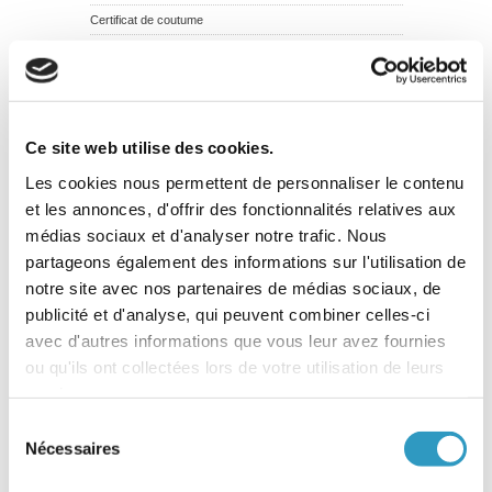
Certificat de coutume
Circulation des mineurs étrangers
Commission rogatoire internationale
Concubinage
Conseil d’Etat
Ce site web utilise des cookies.
Conseil de famille des pupilles de l’Etat
Les cookies nous permettent de personnaliser le contenu
Conseil supérieur de l’adoption
et les annonces, d'offrir des fonctionnalités relatives aux
Consentement à l’adoption
médias sociaux et d'analyser notre trafic. Nous
Zones de conflit
partageons également des informations sur l'utilisation de
notre site avec nos partenaires de médias sociaux, de
Tutelle de l’enfant mineur
publicité et d'analyse, qui peuvent combiner celles-ci
Traduction des documents constitutifs du dossier
d’adoption
avec d'autres informations que vous leur avez fournies
ou qu'ils ont collectées lors de votre utilisation de leurs
Succession et adoption
services.
Révocation de l’adoption simple
Regroupement familial
Sélection
Nécessaires
du
Rectification judiciaire d’un acte de l’état civil
consentement
Recherche des origines