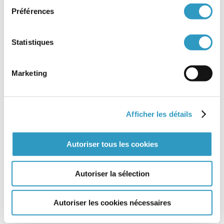
Rapport de suivi
Préférences
Pupille de l’Etat
Principe de subsidiarité
Statistiques
Organisme autorisé et habilité pour l’Adoption (OAA)
Opposabilité
Marketing
Notification d’une décision
Nationalité de l’enfant adopté
Légalisation des dossiers
Afficher les détails
Kafala
Jugement d’adoption
Autoriser tous les cookies
Juge
Irrévocabilité de l’adoption plénière
Intermédiaire
Autoriser la sélection
Interdiction ou ignorance (pays dont la législation interdit ou
ignore l’adoption)
Autoriser les cookies nécessaires
Fiscalité et adoption
Filiation