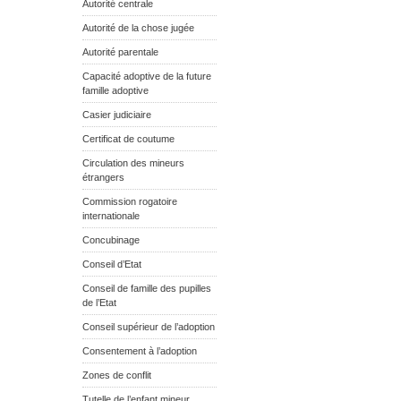
Autorité centrale
Autorité de la chose jugée
Autorité parentale
Capacité adoptive de la future
famille adoptive
Casier judiciaire
Certificat de coutume
Circulation des mineurs
étrangers
Commission rogatoire
internationale
Concubinage
Conseil d’Etat
Conseil de famille des pupilles
de l’Etat
Conseil supérieur de l’adoption
Consentement à l’adoption
Zones de conflit
Tutelle de l’enfant mineur