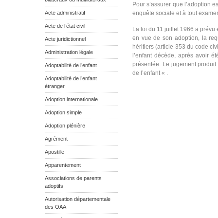
Pour s’assurer que l’adoption est
Acte administratif
enquête sociale et à tout examen
Acte de l’état civil
La loi du 11 juillet 1966 a prév
en vue de son adoption, la req
Acte juridictionnel
héritiers (article 353 du code civ
Administration légale
l’enfant décède, après avoir ét
présentée. Le jugement produit e
Adoptabilité de l’enfant
de l’enfant « .
Adoptabilité de l’enfant
étranger
Adoption internationale
Adoption simple
Adoption plénière
Agrément
Apostille
Apparentement
Associations de parents
adoptifs
Autorisation départementale
des OAA