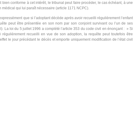
 bien conforme à cet intérêt, le tribunal peut faire procéder, le cas échéant, à une
 médical qui lui paraît nécessaire (article 1171 NCPC).
u expressément que si l’adoptant décède après avoir recueilli régulièrement l’enfant
uête peut être présentée en son nom par son conjoint survivant ou l’un de ses
il). La loi du 5 juillet 1996 a complété l’article 353 du code civil en énonçant : » Si
é régulièrement recueilli en vue de son adoption, la requête peut toutefois être
ffet le jour précédant le décès et emporte uniquement modification de l’état civil