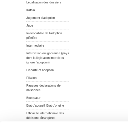
Légalisation des dossiers
Kafala
Jugement d’adoption
Juge
Irrévocabilité de l’adoption
plénière
Intermédiaire
Interdiction ou ignorance (pays
dont la législation interdit ou
ignore l’adoption)
Fiscalité et adoption
Filiation
Fausses déclarations de
naissance
Exequatur
Etat d’accueil, Etat d’origine
Efficacité internationale des
décisions étrangères
Echec de l’adoption