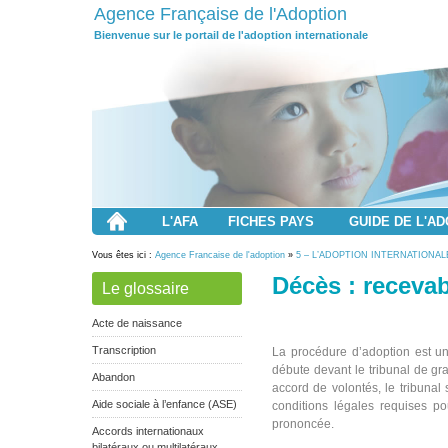
Agence Française de l'Adoption
Bienvenue sur le portail de l'adoption internationale
L'AFA
FICHES PAYS
GUIDE DE L'A
Vous êtes ici :
Agence Francaise de l'adoption
»
5 – L’ADOPTION INTERNATIONAL
Décès : recevab
Le glossaire
Acte de naissance
Transcription
La procédure d’adoption est un
débute devant le tribunal de gr
Abandon
accord de volontés, le tribunal
Aide sociale à l’enfance (ASE)
conditions légales requises pour
prononcée.
Accords internationaux
bilatéraux ou multilatéraux