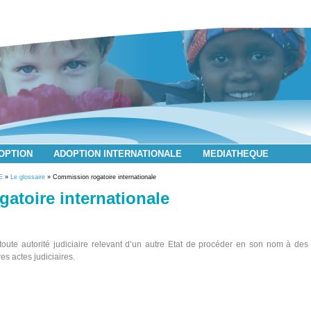
DOPTION
ADOPTION INTERNATIONALE
MEDIATHEQUE
E
»
Le glossaire
» Commission rogatoire internationale
atoire internationale
oute autorité judiciaire relevant d’un autre Etat de procéder en son nom à des
es actes judiciaires.