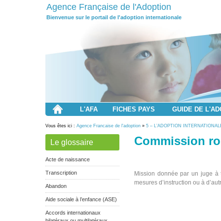
Agence Française de l'Adoption
Bienvenue sur le portail de l'adoption internationale
L'AFA
FICHES PAYS
GUIDE DE L'A
Vous êtes ici :
Agence Francaise de l'adoption
»
5 – L’ADOPTION INTERNATIONAL
Commission rog
Le glossaire
Acte de naissance
Transcription
Mission donnée par un juge à t
mesures d’instruction ou à d’autr
Abandon
Aide sociale à l’enfance (ASE)
Accords internationaux
bilatéraux ou multilatéraux