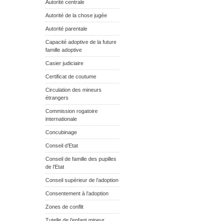
Autorité centrale
Autorité de la chose jugée
Autorité parentale
Capacité adoptive de la future
famille adoptive
Casier judiciaire
Certificat de coutume
Circulation des mineurs
étrangers
Commission rogatoire
internationale
Concubinage
Conseil d’Etat
Conseil de famille des pupilles
de l’Etat
Conseil supérieur de l’adoption
Consentement à l’adoption
Zones de conflit
Tutelle de l’enfant mineur