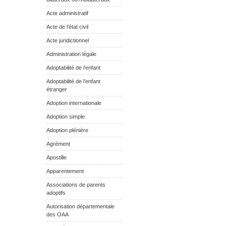
Acte administratif
Acte de l’état civil
Acte juridictionnel
Administration légale
Adoptabilité de l’enfant
Adoptabilité de l’enfant
étranger
Adoption internationale
Adoption simple
Adoption plénière
Agrément
Apostille
Apparentement
Associations de parents
adoptifs
Autorisation départementale
des OAA