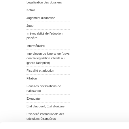
Légalisation des dossiers
Kafala
Jugement d’adoption
Juge
Irrévocabilité de l’adoption
plénière
Intermédiaire
Interdiction ou ignorance (pays
dont la législation interdit ou
ignore l’adoption)
Fiscalité et adoption
Filiation
Fausses déclarations de
naissance
Exequatur
Etat d’accueil, Etat d’origine
Efficacité internationale des
décisions étrangères
Echec de l’adoption