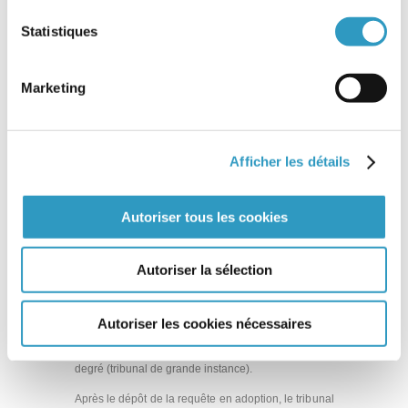
Fausses déclarations de naissance
Statistiques
Exequatur
Etat d’accueil, Etat d’origine
Marketing
Efficacité internationale des décisions étrangères
Echec de l’adoption
Dispositif du jugement
Afficher les détails
Délégation d’autorité parentale
Décision
Décision administrative
Autoriser tous les cookies
Décès : recevabilité de la requête d’adoption
Obligation alimentaire
Autoriser la sélection
Jugement d’adoption
Autoriser les cookies nécessaires
Décision rendue par une juridiction de premier
degré (tribunal de grande instance).
Après le dépôt de la requête en adoption, le tribunal