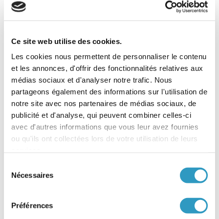
Rapport de suivi
Pupille de l’Etat
Principe de subsidiarité
Ce site web utilise des cookies.
Organisme autorisé et habilité pour l’Adoption (OAA)
Les cookies nous permettent de personnaliser le contenu
Opposabilité
et les annonces, d'offrir des fonctionnalités relatives aux
Notification d’une décision
médias sociaux et d'analyser notre trafic. Nous
Nationalité de l’enfant adopté
partageons également des informations sur l'utilisation de
Légalisation des dossiers
notre site avec nos partenaires de médias sociaux, de
publicité et d'analyse, qui peuvent combiner celles-ci
Kafala
avec d'autres informations que vous leur avez fournies
Jugement d’adoption
ou qu'ils ont collectées lors de votre utilisation de leurs
Juge
services.
Irrévocabilité de l’adoption plénière
Sélection
Intermédiaire
Nécessaires
du
Interdiction ou ignorance (pays dont la législation interdit ou
consentement
ignore l’adoption)
Fiscalité et adoption
Préférences
Filiation