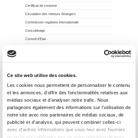
Certificat de coutume
Circulation des mineurs étrangers
Commission rogatoire internationale
Concubinage
Conseil d’Etat
Conseil de famille des pupilles de l’Etat
Conseil supérieur de l’adoption
Consentement à l’adoption
Zones de conflit
Ce site web utilise des cookies.
Tutelle de l’enfant mineur
Les cookies nous permettent de personnaliser le contenu
Traduction des documents constitutifs du dossier
et les annonces, d'offrir des fonctionnalités relatives aux
d’adoption
médias sociaux et d'analyser notre trafic. Nous
Succession et adoption
partageons également des informations sur l'utilisation de
Révocation de l’adoption simple
notre site avec nos partenaires de médias sociaux, de
Regroupement familial
publicité et d'analyse, qui peuvent combiner celles-ci
Rectification judiciaire d’un acte de l’état civil
avec d'autres informations que vous leur avez fournies
Recherche des origines
ou qu'ils ont collectées lors de votre utilisation de leurs