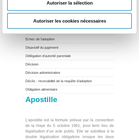
Autoriser la sélection
Fausses déclarations de naissance
Exequatur
Autoriser les cookies nécessaires
Etat d’accueil, Etat d’origine
Efficacité internationale des décisions étrangères
Echec de l’adoption
Dispositif du jugement
Délégation d’autorité parentale
Décision
Décision administrative
Décès : recevabilité de la requête d’adoption
Obligation alimentaire
Apostille
L’apostille est la formule prévue par la convention
de la Haye du 5 octobre 1961, pour tenir lieu de
légalisation d’un acte public. Elle se substitue à la
double légalisation obligatoire lorsque les deux