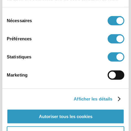
services.
Rapport de suivi
Pupille de l’Etat
Sélection
Nécessaires
du
Principe de subsidiarité
consentement
Organisme autorisé et habilité pour l’Adoption (OAA)
Opposabilité
Préférences
Notification d’une décision
Nationalité de l’enfant adopté
Statistiques
Légalisation des dossiers
Kafala
Marketing
Jugement d’adoption
Juge
Irrévocabilité de l’adoption plénière
Afficher les détails
Intermédiaire
Interdiction ou ignorance (pays dont la législation interdit ou
ignore l’adoption)
Autoriser tous les cookies
Fiscalité et adoption
Filiation