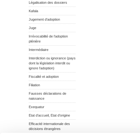
Légalisation des dossiers
Kafala
Jugement d’adoption
Juge
Irrévocabilité de l’adoption
plénière
Intermédiaire
Interdiction ou ignorance (pays
dont la législation interdit ou
ignore l’adoption)
Fiscalité et adoption
Filiation
Fausses déclarations de
naissance
Exequatur
Etat d’accueil, Etat d’origine
Efficacité internationale des
décisions étrangères
Echec de l’adoption