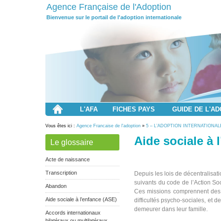
Agence Française de l'Adoption
Bienvenue sur le portail de l'adoption internationale
L'AFA
FICHES PAYS
GUIDE DE L'A
Vous êtes ici :
Agence Francaise de l'adoption
»
5 – L’ADOPTION INTERNATIONAL
Aide sociale à 
Le glossaire
Acte de naissance
Transcription
Depuis les lois de décentralisati
suivants du code de l’Action So
Abandon
Ces missions comprennent des a
Aide sociale à l’enfance (ASE)
difficultés psycho-sociales, et 
demeurer dans leur famille.
Accords internationaux
bilatéraux ou multilatéraux