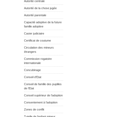
Autorité centrale
Autorité de la chose jugée
Autorité parentale
Capacité adoptive de la future
famille adoptive
Casier judiciaire
Certificat de coutume
Circulation des mineurs
étrangers
Commission rogatoire
internationale
Concubinage
Conseil d’Etat
Conseil de famille des pupilles
de l’Etat
Conseil supérieur de l’adoption
Consentement à l’adoption
Zones de conflit
Tutelle de l’enfant mineur