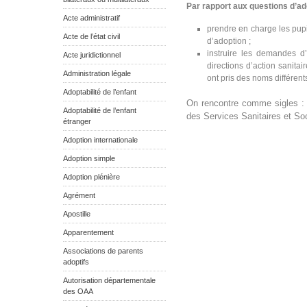
Par rapport aux questions d’ado
Acte administratif
prendre en charge les pupill
Acte de l’état civil
d’adoption ;
instruire les demandes d’
Acte juridictionnel
directions d’action sanita
Administration légale
ont pris des noms différen
Adoptabilité de l’enfant
On rencontre comme sigles : D
Adoptabilité de l’enfant
des Services Sanitaires et So
étranger
Adoption internationale
Adoption simple
Adoption plénière
Agrément
Apostille
Apparentement
Associations de parents
adoptifs
Autorisation départementale
des OAA