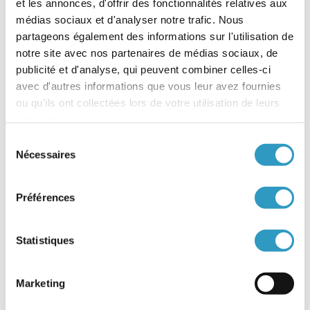
et les annonces, d'offrir des fonctionnalités relatives aux
Rapport de suivi
médias sociaux et d'analyser notre trafic. Nous
Pupille de l’Etat
partageons également des informations sur l'utilisation de
Principe de subsidiarité
notre site avec nos partenaires de médias sociaux, de
publicité et d'analyse, qui peuvent combiner celles-ci
Organisme autorisé et habilité pour l’Adoption (OAA)
avec d'autres informations que vous leur avez fournies
Opposabilité
ou qu'ils ont collectées lors de votre utilisation de leurs
Notification d’une décision
services.
Nationalité de l’enfant adopté
Sélection
Légalisation des dossiers
Nécessaires
du
Kafala
consentement
Jugement d’adoption
Préférences
Juge
Irrévocabilité de l’adoption plénière
Intermédiaire
Statistiques
Interdiction ou ignorance (pays dont la législation interdit ou
ignore l’adoption)
Marketing
Fiscalité et adoption
Filiation