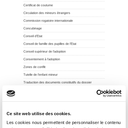
Certificat de coutume
Circulation des mineurs étrangers
Commission rogatoire internationale
Concubinage
Conseil d’Etat
Conseil de famille des pupilles de l’Etat
Conseil supérieur de l’adoption
Consentement à l’adoption
Zones de conflit
Tutelle de l’enfant mineur
Traduction des documents constitutifs du dossier
d’adoption
Succession et adoption
Révocation de l’adoption simple
Regroupement familial
Ce site web utilise des cookies.
Rectification judiciaire d’un acte de l’état civil
Les cookies nous permettent de personnaliser le contenu
Recherche des origines