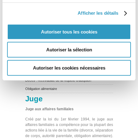
Fausses déclarations de naissance
Afficher les détails
Exequatur
Etat d’accueil, Etat d’origine
Efficacité internationale des décisions étrangères
Autoriser tous les cookies
Echec de l’adoption
Dispositif du jugement
Autoriser la sélection
Délégation d’autorité parentale
Décision
Autoriser les cookies nécessaires
Décision administrative
Décès : recevabilité de la requête d’adoption
Obligation alimentaire
Juge
Juge aux affaires familiales
Créé par la loi du 1er février 1994, le juge aux
affaires familiales a compétence pour la plupart des
actions liée à la vie de la famille (divorce, séparation
de corps, autorité parentale, obligation alimentaire).